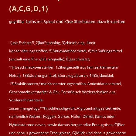
(A,C,G,D,1)
gegrillter Lachs mit Spinat und Käse überbacken, dazu Kroketten
1)mit Farbstoff, 2)koffeinhaltig, 3)chininhaltig, 4)mit
Konservierungsstoffen, 5)Antioxidationsmittel, 6)mit Süßungsmittel
(enthält eine Phenylalaninquelle), 8)geschwärzt,
11)Geschmacksverstärker, 12)hergestellt aus fein zerkleinertem
Fleisch, 13)Säuerungsmittel, Säureregulatoren, 14)Stickoxidol,
15)Stabilisatoren,*mit Konservierungsstoffen, Antioxidationsmittel,
Geschmacksverstärker & Gek. Formfleisch Vorderschinken aus
Vorderschinkenteile
zusammengefügt.**Frischfleischgwicht.A)glutenhaltiges Getreide,
namentlich Weizen, Roggen, Gerste, Hafer, Dinkel, Kamut oder
Hybridstämme davon, sowie daraus hergestellte Erzeugnisse, C)Eier
und daraus gewonnene Erzeugnisse, G)Milch und daraus gewonnene